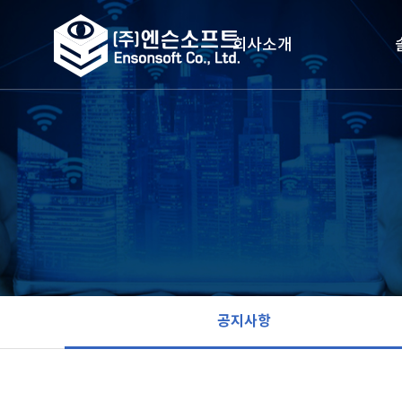
회사소개
CEO 인사말
도
회사 연혁
주
조직도
지능형
찾아오시는 길
스
공지사항