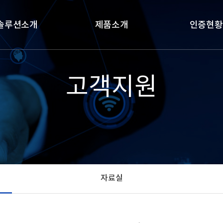
솔루션소개
제품소개
인증현황
로방범 솔루션
조달우수제품
인증현황
고객지원
차관제 솔루션
혁신제품
 영상분석 솔루션
MAS(다수공급자)
마트교통 솔루션
상용 소프트웨어
자료실