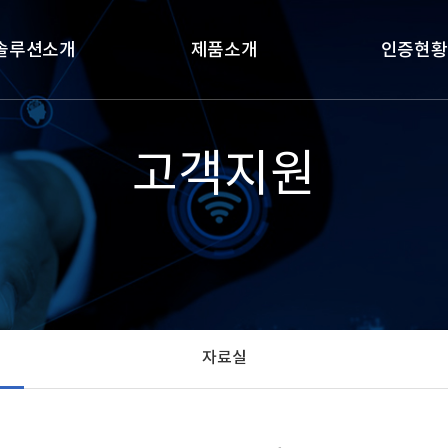
솔루션소개
제품소개
인증현황
로방범 솔루션
조달우수제품
인증현황
고객지원
차관제 솔루션
혁신제품
 영상분석 솔루션
MAS(다수공급자)
마트교통 솔루션
상용 소프트웨어
자료실