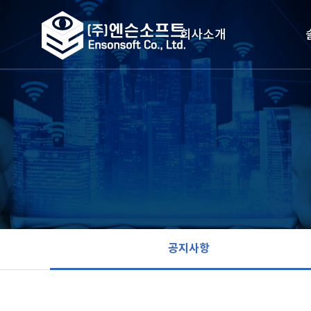
회사소개
CEO 인사말
도
회사 연혁
주
조직도
지능형
찾아오시는 길
스
공지사항