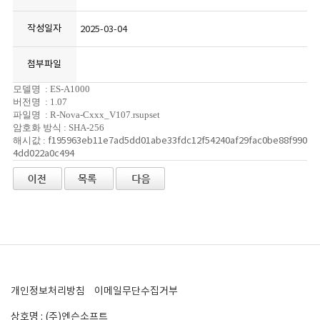
작성일자
2025-03-04
첨부파일
모델명 : ES-A1000
버전명 : 1.07
파일명 : R-Nova-Cxxx_V107.rsupset
암호화 방식 : SHA-256
f195963eb11e7ad5dd01abe33fdc12f54240af29fac0be88f990
해시값 :
4dd022a0c494
개인정보처리방침
이메일무단수집거부
상호명 : (주)엔슨소프트