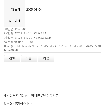
작성일자
2025-03-04
첨부파일
모델명: ES-C500
버전명: NT28_SWU1_V1.0.0.15
파일명: NT28_SWU1_V1.0.0.15.zip
암호화 방식: SHA-256
해시값 : 6bf59c2a2bc905cd2b7f5bfdac417e28526396dae288b5f43532c30
b75e2924f
개인정보처리방침
이메일무단수집거부
상호명 : (주)엔슨소프트